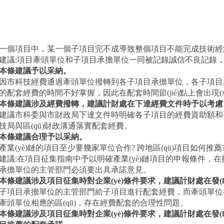
一個項目中，某一個子項目完不成導致整個項目不能完成技術經
建議
:
項目牽頭單位和子項目承擔單位一同被記錄誠信不良記錄，
條建議予以采納。
因市科技經費通過牽頭單位撥轉到各子項目承擔單位，各子項目
的配套經費的時間不好掌握，因此在配套時間節(jié)點上會出現(xi
條建議涉及經費撥轉，建議計財處在下達經費文件時予以考慮
議市科委與市財政局下達文件時明確各子項目的經費資助額和要求
技局與區(qū)財政溝通落實配套經費。
條建議合理予以采納。
產業(yè)鏈的項目至少要幾家單位合作
?
跨地區(qū)項目如何推薦
建議
:
在項目征集指南中予以明確產業(yè)鏈項目的申報條件，
承擔單位的主管部門必須要出具承諾意見。
條建議涉及項目征集時對企業(yè)條件要求，建議計財處在發(fā
子項目承擔單位的主管部門給子項目進行配套經費，而牽頭單位在另
牽頭單位相應的區(qū)，存在經費配套的合理性問題。
條建議涉及項目征集時對企業(yè)條件要求，建議計財處在發(