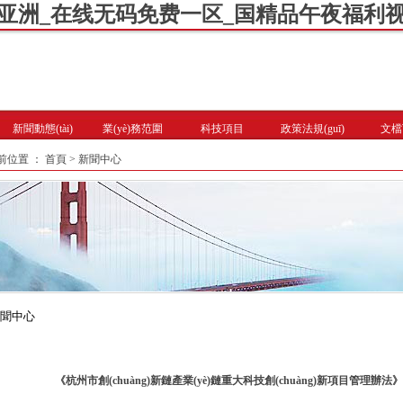
亚洲_在线无码免费一区_国精品午夜福利
新聞動態(tài)
業(yè)務范圍
科技項目
政策法規(guī)
文檔
前位置 ： 首頁 > 新聞中心
聞中心
《杭州市創(chuàng)新鏈產業(yè)鏈重大科技創(chuàng)新項目管理