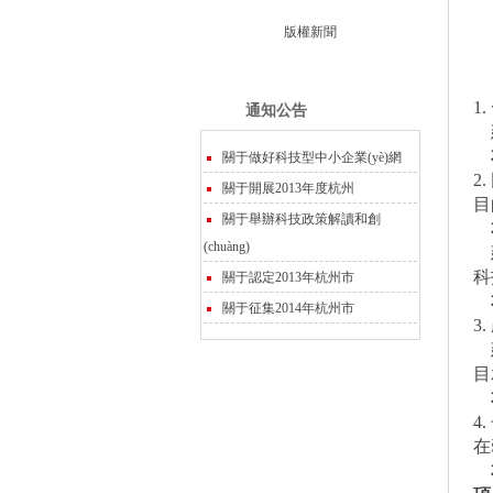
版權新聞
1.
通知公告
本
關于做好科技型中小企業(yè)網
2.
關于開展2013年度杭州
目
關于舉辦科技政策解讀和創
本
(chuàng)
建
科
關于認定2013年杭州市
本
關于征集2014年杭州市
3.
目
本
4.
在
本