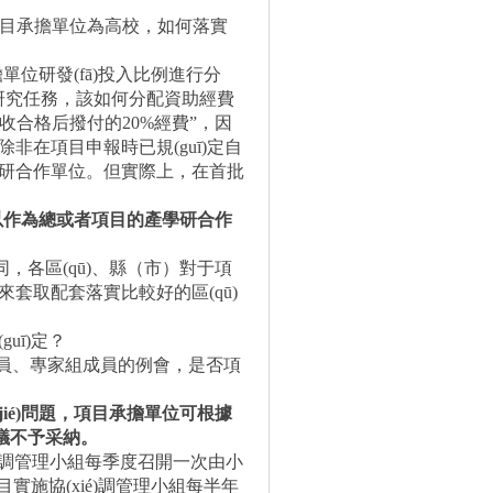
子項目承擔單位為高校，如何落實
單位研發(fā)投入比例進行分
項目研究任務，該如何分配資助經費
“驗收合格后撥付的
20%
經費”，因
除非在項目申報時已規(guī)定自
位。但實際上，在首批
以作為總或者項目的產學研合作
，各區(qū)、縣（市）對于項
套取配套落實比較好的區(qū)
？
、專家組成員的例會，是否項
)問題，項目承擔單位可根據
議不予采納。
é)調管理小組每季度召開一次由小
目實施協(xié)調管理小組每半年