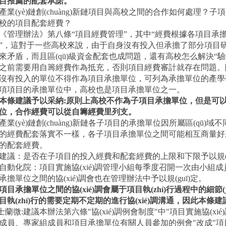
目推薦的配套承諾。
產業(yè)鏈創(chuàng)新鏈項目與高校之間的合作如何處理？
校的項目配套經費？
管理辦法》第八條“項目經費管理”，其中“經費根據各項目承擔
”，這對于一些高校來說，由于自身沒有投入但承擔了部分
來矛盾，而且區(qū)級資金配套也成問題，還有高校怎么解決
之前需要用自籌經費作為抵充，否則項目經費審計就存在問題。
沒有投入的單位不得作為項目承擔單位，可列為承擔單位的產學研合作單
項項目的承擔單位中，高校也是項目承擔單位之一。
條建議予以采納
:
原則上高校不作為子項目承擔單位，但是可
位，合作經費可以從自籌經費里列支。
產業(yè)鏈創(chuàng)新鏈各子項目的承擔單位因所屬區(qū)域不同
的經費配套落實不一樣，各子項目承擔單位之間可能相互商量好來
的配套經費。
議：是否在子項目的投入經費和配套經費的上限和下限予以規(guī)定
自動化院：項目實施協(xié)調管理小組每季度召開一次由小組成員
承擔單位之間的協(xié)調會也在管理辦法中予以規(guī)定。
目承擔單位之間的協(xié)調會屬于項目執(zhí)行過程中的細節(jié
目執(zhí)行的需要定期不定期的進行協(xié)調溝通，因此本條建
士蘭微
:
建議本辦法第六條
"
協(xié)調例會制度
"
中
"
項目實施協(xi
成員、專家組成員和項目承擔單位有關人員參加的例會
"
改成
"
項