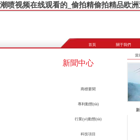
潮喷视频在线观看的_偷拍精偷拍精品欧洲
首頁
關于我們
當
新聞中心
商標要聞
專利動態(tài)
新
行業(yè)動態(tài)
科技項目