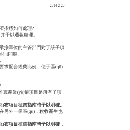
2014-2-20
濟指標如何處理
?
并予以通報處理。
承擔單位的主管部門對于該子項
àn)問題。
。
配套經費比例，便于區(qū)
?
在推薦產業(yè)鏈項目是所有子項
)布項目征集指南時予以明確。
外一個區(qū)，稅收產生也
fā)布項目征集指南時予以明確，