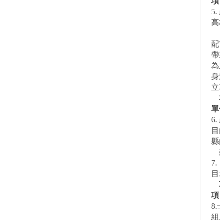
項
5.
高
《
配
帶
為
身
立
本
單
6.
目
縣
建
7.
目
項
項
8.
組